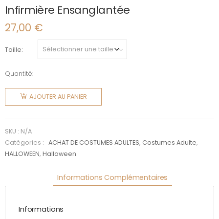
Infirmière Ensanglantée
27,00
€
Taille
Quantité:
quantité
de
AJOUTER AU PANIER
Infirmière
Ensanglantée
SKU :
N/A
Catégories :
ACHAT DE COSTUMES ADULTES
,
Costumes Adulte
,
HALLOWEEN
,
Halloween
Informations Complémentaires
Informations