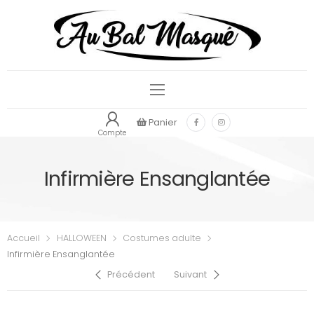
Panier
Compte
Infirmière Ensanglantée
Accueil
HALLOWEEN
Costumes adulte
Infirmière Ensanglantée
Précédent
Suivant