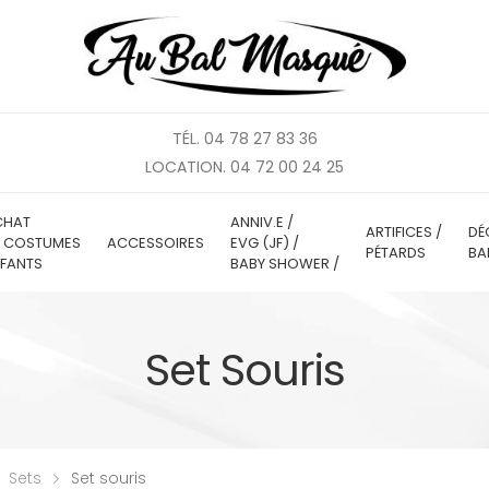
TÉL. 04 78 27 83 36
LOCATION. 04 72 00 24 25
CHAT
ANNIV.E /
ARTIFICES /
DÉ
E COSTUMES
ACCESSOIRES
EVG (JF) /
PÉTARDS
BA
FANTS
BABY SHOWER /
Set Souris
Sets
Set souris