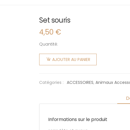
Set souris
4,50
€
Quantité:
quantité
de Set
AJOUTER AU PANIER
souris
Catégories :
ACCESSOIRES
,
Animaux Accesso
D
Informations sur le produit