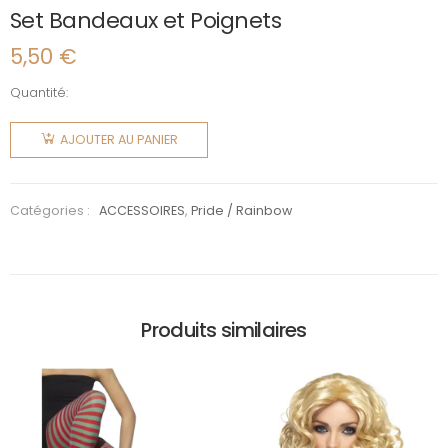
Set Bandeaux et Poignets
5,50
€
Quantité:
quantité
de Set
AJOUTER AU PANIER
Bandeaux
et
Poignets
Catégories :
ACCESSOIRES
,
Pride / Rainbow
Produits similaires