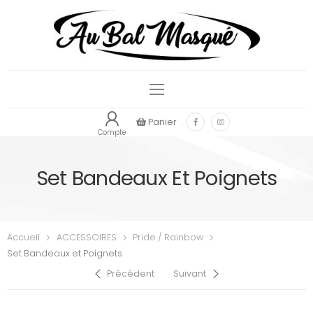
Panier
Compte
Set Bandeaux Et Poignets
Accueil
ACCESSOIRES
Pride / Rainbow
Set Bandeaux et Poignets
Précédent
Suivant