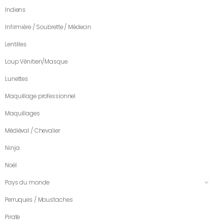
Indiens
Infirmière / Soubrette / Médecin
Lentilles
Loup Vénitien/Masque
Lunettes
Maquillage professionnel
Maquillages
Médiéval / Chevalier
Ninja
Noël
Pays du monde
Perruques / Moustaches
Pirate