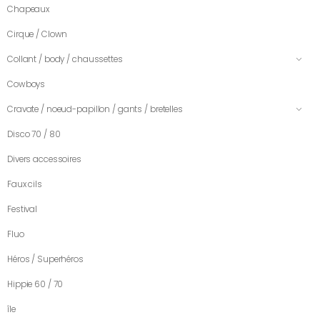
Chapeaux
Cirque / Clown
Collant / body / chaussettes
Cowboys
Cravate / noeud-papillon / gants / bretelles
Disco 70 / 80
Divers accessoires
Faux cils
Festival
Fluo
Héros / Superhéros
Hippie 60 / 70
île