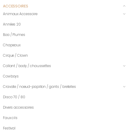
ACCESSOIRES
Animaux Accessoire
Années 20
Boa / Plumes
Chapeaux
Cirque / Clown
Collant / body / chaussettes
Cowboys
Cravate / noeud-papillon / gants / bretelles
Disco 70 / 80
Divers accessoires
Faux cils
Festival