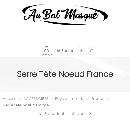
Panier
Compte
Serre Tête Noeud France
Accueil
ACCESSOIRES
Pays du monde
France
Serre tête noeud France
Précédent
Suivant