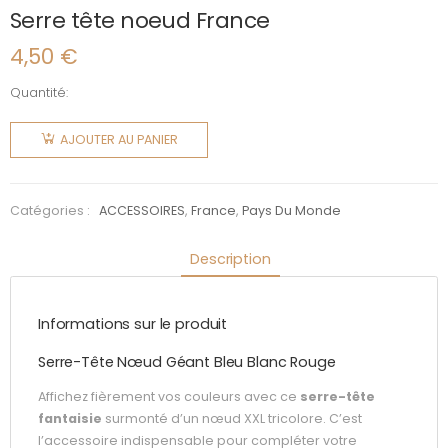
Serre tête noeud France
4,50
€
Quantité:
quantité
de Serre
AJOUTER AU PANIER
tête
noeud
France
Catégories :
ACCESSOIRES
,
France
,
Pays Du Monde
Description
Informations sur le produit
Serre-Tête Nœud Géant Bleu Blanc Rouge
Affichez fièrement vos couleurs avec ce
serre-tête
fantaisie
surmonté d’un nœud XXL tricolore. C’est
l’accessoire indispensable pour compléter votre