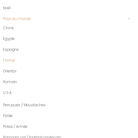
Noël
Pays du monde
Chine
Egypte
Espagne
France
Oriental
Romain
U.S.A
Perruques / Moustaches
Pirate
Police / Armée
Pompom girl / football américain