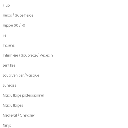
Fluo
Héros / Superhéros
Hippie 60 / 70
île
Indiens
Infirmière / Soubrette / Médecin
Lentilles
Loup Vénitien/Masque
Lunettes
Maquillage professionnel
Maquillages
Médiéval / Chevalier
Ninja