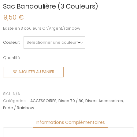
Sac Bandoulière (3 Couleurs)
9,50
€
Existe en 3 couleurs Or/Argent/rainbow
Couleur
Quantité:
quantité
de Sac
AJOUTER AU PANIER
Bandoulière
(3
Couleurs)
SKU :
N/A
Catégories :
ACCESSOIRES
,
Disco 70 / 80
,
Divers Accessoires
,
Pride / Rainbow
Informations Complémentaires