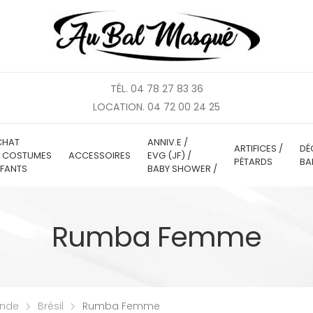
TÉL. 04 78 27 83 36
LOCATION. 04 72 00 24 25
CHAT
ANNIV.E /
ARTIFICES /
DÉ
E COSTUMES
ACCESSOIRES
EVG (JF) /
PÉTARDS
BA
FANTS
BABY SHOWER /
Rumba Femme
onde
Brésil
Rumba Femme