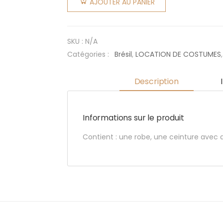
AJOUTER AU PANIER
Rumba
Femme
SKU :
N/A
Catégories :
Brésil
,
LOCATION DE COSTUMES
Description
Informations sur le produit
Contient : une robe, une ceinture avec 