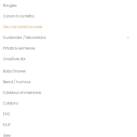
Bougies
Canon à confettis
Déco de table/vaisselle
Guirlandes / Décorations
Piñata & kermesse
Urne/livre d'or
Baby Shower
Beauf / humour
Cadeaux anniversaire
Cotillons
EVG
EVJF
Sexy