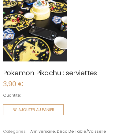
Pokemon Pikachu : serviettes
3,90
€
Quantité:
quantité
de
AJOUTER AU PANIER
Pokemon
Pikachu :
serviettes
Catégories :
Anniversaire
,
Déco De Table/vaisselle