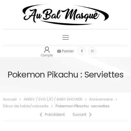
Panier
Compte
Pokemon Pikachu : Serviettes
Accueil
ANNIV. / EVG (JF) / BABY SHOWER
Anniversaire
Déco de table/vaisselle
Pokemon Pikachu : serviettes
Précédent
Suivant