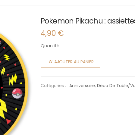
Pokemon Pikachu : assiette
4,90
€
Quantité:
quantité
de
AJOUTER AU PANIER
Pokemon
Pikachu :
assiettes
Catégories :
Anniversaire
,
Déco De Table/vai