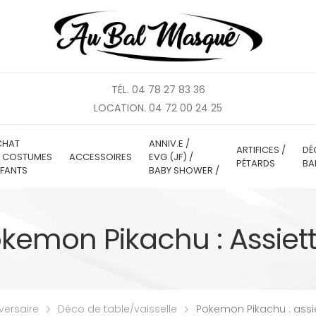
TÉL. 04 78 27 83 36
LOCATION. 04 72 00 24 25
CHAT
ANNIV.E /
ARTIFICES /
DÉ
E COSTUMES
ACCESSOIRES
EVG (JF) /
PÉTARDS
BA
FANTS
BABY SHOWER /
kemon Pikachu : Assiet
versaire
Déco de table/vaisselle
Pokemon Pikachu : assi