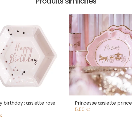
Produits similaires
 birthday : assiette rose
Princesse assiette princ
5,50
€
€