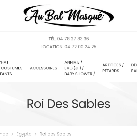
TÉL. 04 78 27 83 36
LOCATION. 04 72 00 24 25
CHAT
ANNIV.E /
ARTIFICES /
DÉ
E COSTUMES
ACCESSOIRES
EVG (JF) /
PÉTARDS
BA
FANTS
BABY SHOWER /
Roi Des Sables
onde
Egypte
Roi des Sables