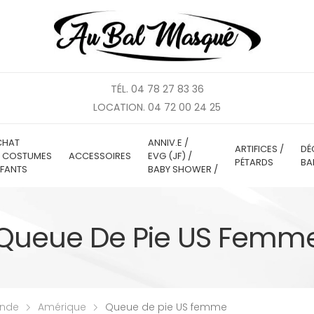
TÉL. 04 78 27 83 36
LOCATION. 04 72 00 24 25
CHAT
ANNIV.E /
ARTIFICES /
DÉ
E COSTUMES
ACCESSOIRES
EVG (JF) /
PÉTARDS
BA
FANTS
BABY SHOWER /
Queue De Pie US Femm
onde
Amérique
Queue de pie US femme