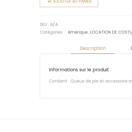
AJOUTER AU PANIER
Queue
de pie US
femme
SKU :
N/A
Catégories :
Amérique
,
LOCATION DE COST
Description
Informations sur le produit
Contient : Queue de pie et accessoire in