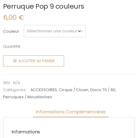
Perruque Pop 9 couleurs
6,00
€
Couleur
Quantité:
quantité
de
AJOUTER AU PANIER
Perruque
Pop 9
couleurs
SKU :
N/A
Catégories :
ACCESSOIRES
,
Cirque / Clown
,
Disco 70 / 80
,
Perruques / Moustaches
Informations Complémentaires
Informations