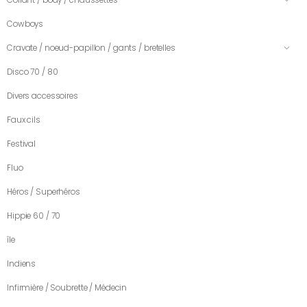
Cowboys
Cravate / noeud-papillon / gants / bretelles
Disco 70 / 80
Divers accessoires
Faux cils
Festival
Fluo
Héros / Superhéros
Hippie 60 / 70
île
Indiens
Infirmière / Soubrette / Médecin