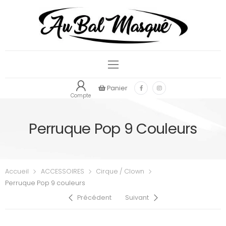
Panier
Compte
Perruque Pop 9 Couleurs
Accueil
ACCESSOIRES
Cirque / Clown
Perruque Pop 9 couleurs
Précédent
Suivant