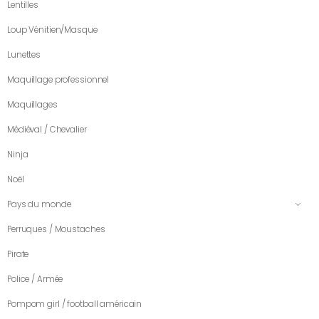
Lentilles
Loup Vénitien/Masque
Lunettes
Maquillage professionnel
Maquillages
Médiéval / Chevalier
Ninja
Noël
Pays du monde
Perruques / Moustaches
Pirate
Police / Armée
Pompom girl / football américain