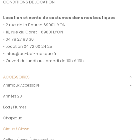
CONDITIONS DE LOCATION
Location et vente de costumes dans nos boutiques
• 2 rue de la Bourse 69001 LYON
• 18, rue du Garet - 69001 LYON
• 04 78 27 83 36
• Location 04 72 00 24 25
• infos@au-bal-masque.fr
• Ouvert du lundi au samedi de 10h à 19h.
ACCESSOIRES
Animaux Accessoire
Années 20
Boa / Plumes
Chapeaux
Cirque / Clown
Collant / body / chaussettes