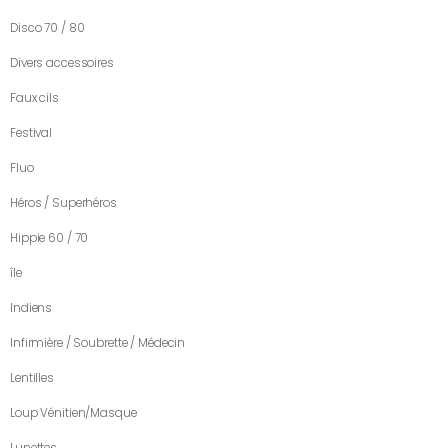
Disco 70 / 80
Divers accessoires
Faux cils
Festival
Fluo
Héros / Superhéros
Hippie 60 / 70
île
Indiens
Infirmière / Soubrette / Médecin
Lentilles
Loup Vénitien/Masque
Lunettes