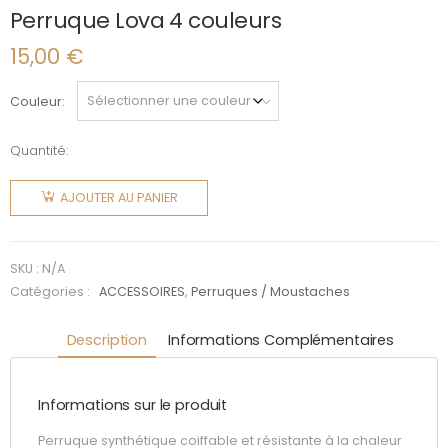
Perruque Lova 4 couleurs
15,00
€
Couleur
Quantité:
quantité
de
AJOUTER AU PANIER
Perruque
Lova 4
couleurs
SKU :
N/A
Catégories :
ACCESSOIRES
,
Perruques / Moustaches
Description
Informations Complémentaires
Informations sur le produit
Perruque synthétique coiffable et résistante à la chaleur