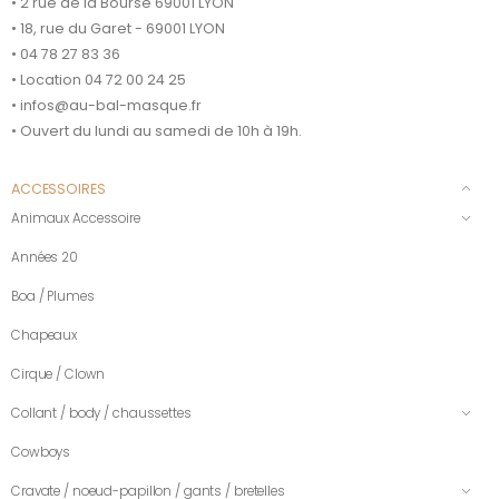
• 2 rue de la Bourse 69001 LYON
• 18, rue du Garet - 69001 LYON
• 04 78 27 83 36
• Location 04 72 00 24 25
• infos@au-bal-masque.fr
• Ouvert du lundi au samedi de 10h à 19h.
ACCESSOIRES
Animaux Accessoire
Années 20
Boa / Plumes
Chapeaux
Cirque / Clown
Collant / body / chaussettes
Cowboys
Cravate / noeud-papillon / gants / bretelles