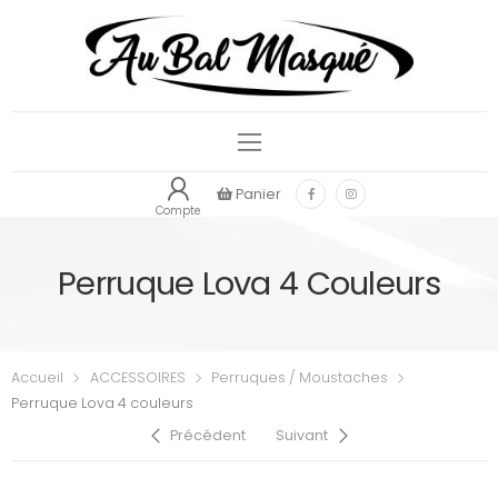
Panier
Compte
Perruque Lova 4 Couleurs
Accueil
ACCESSOIRES
Perruques / Moustaches
Perruque Lova 4 couleurs
Précédent
Suivant