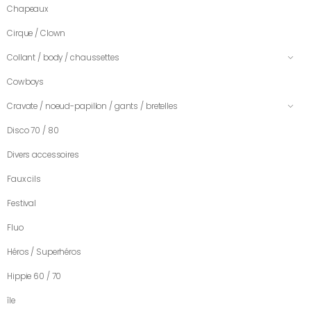
Chapeaux
Cirque / Clown
Collant / body / chaussettes
Cowboys
Cravate / noeud-papillon / gants / bretelles
Disco 70 / 80
Divers accessoires
Faux cils
Festival
Fluo
Héros / Superhéros
Hippie 60 / 70
île