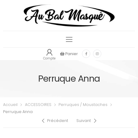
Panier
Compte
Perruque Anna
Accueil
ACCESSOIRES
Perruques / Moustaches
Perruque Anna
Précédent
Suivant