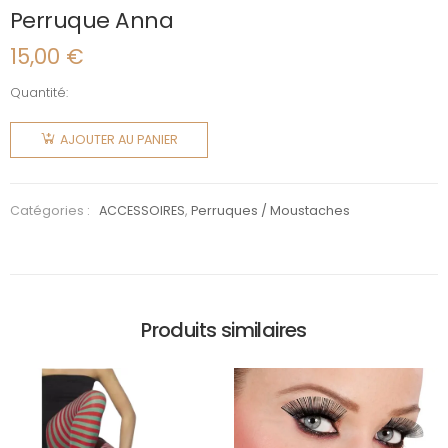
Perruque Anna
15,00
€
Quantité:
quantité
de
AJOUTER AU PANIER
Perruque
Anna
Catégories :
ACCESSOIRES
,
Perruques / Moustaches
Produits similaires