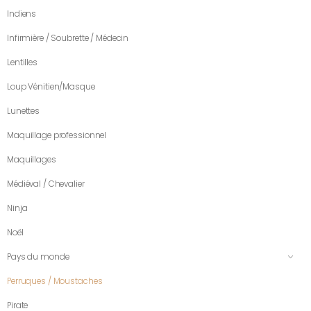
Indiens
Infirmière / Soubrette / Médecin
Lentilles
Loup Vénitien/Masque
Lunettes
Maquillage professionnel
Maquillages
Médiéval / Chevalier
Ninja
Noël
Pays du monde
Perruques / Moustaches
Pirate