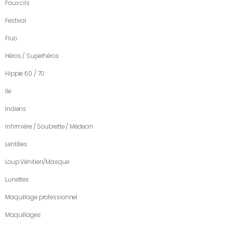
Faux cils
Festival
Fluo
Héros / Superhéros
Hippie 60 / 70
île
Indiens
Infirmière / Soubrette / Médecin
Lentilles
Loup Vénitien/Masque
Lunettes
Maquillage professionnel
Maquillages