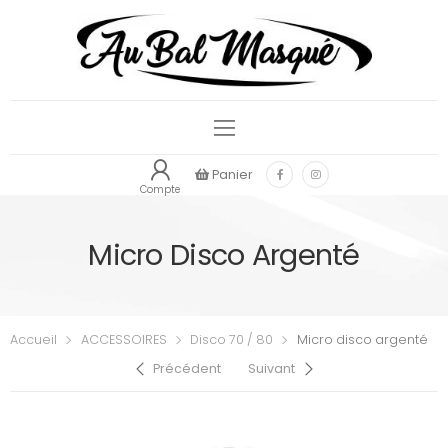
Panier
Compte
Micro Disco Argenté
Accueil
ACCESSOIRES
Disco 70 / 80
Micro disco argenté
Précédent
Suivant