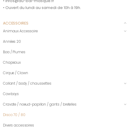
• infos@au-bal-masque.fr
• Ouvert du lundi au samedi de 10h à 19h.
ACCESSOIRES
Animaux Accessoire
Années 20
Boa / Plumes
Chapeaux
Cirque / Clown
Collant / body / chaussettes
Cowboys
Cravate / noeud-papillon / gants / bretelles
Disco 70 / 80
Divers accessoires