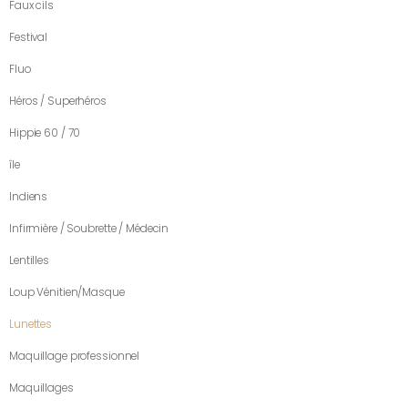
Faux cils
Festival
Fluo
Héros / Superhéros
Hippie 60 / 70
île
Indiens
Infirmière / Soubrette / Médecin
Lentilles
Loup Vénitien/Masque
Lunettes
Maquillage professionnel
Maquillages