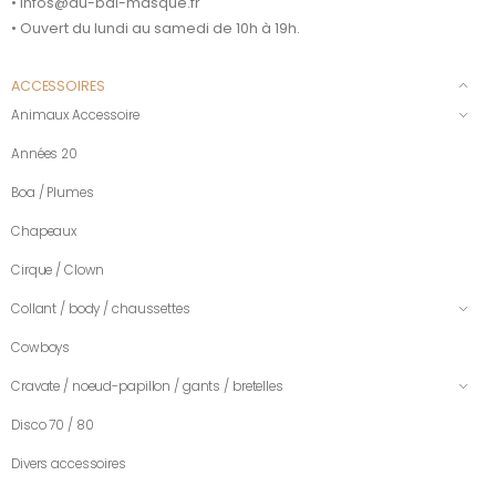
• infos@au-bal-masque.fr
• Ouvert du lundi au samedi de 10h à 19h.
ACCESSOIRES
Animaux Accessoire
Années 20
Boa / Plumes
Chapeaux
Cirque / Clown
Collant / body / chaussettes
Cowboys
Cravate / noeud-papillon / gants / bretelles
Disco 70 / 80
Divers accessoires