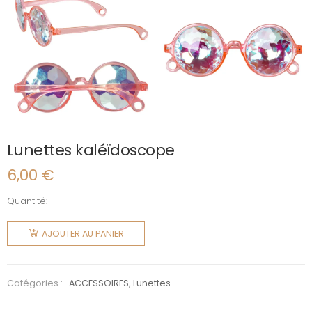
Lunettes kaléïdoscope
6,00
€
Quantité:
quantité
de
AJOUTER AU PANIER
Lunettes
kaléïdoscope
Catégories :
ACCESSOIRES
,
Lunettes