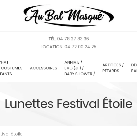
TÉL. 04 78 27 83 36
LOCATION. 04 72 00 24 25
CHAT
ANNIV.E /
ARTIFICES /
DÉ
E COSTUMES
ACCESSOIRES
EVG (JF) /
PÉTARDS
BA
FANTS
BABY SHOWER /
Lunettes Festival Étoile
tival étoile