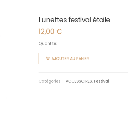
Lunettes festival étoile
12,00
€
Quantité:
quantité
de
AJOUTER AU PANIER
Lunettes
festival
étoile
Catégories :
ACCESSOIRES
,
Festival