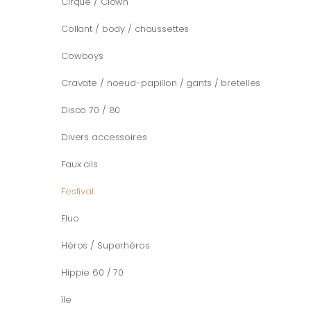
Cirque / Clown
Collant / body / chaussettes
Cowboys
Cravate / noeud-papillon / gants / bretelles
Disco 70 / 80
Divers accessoires
Faux cils
Festival
Fluo
Héros / Superhéros
Hippie 60 / 70
île