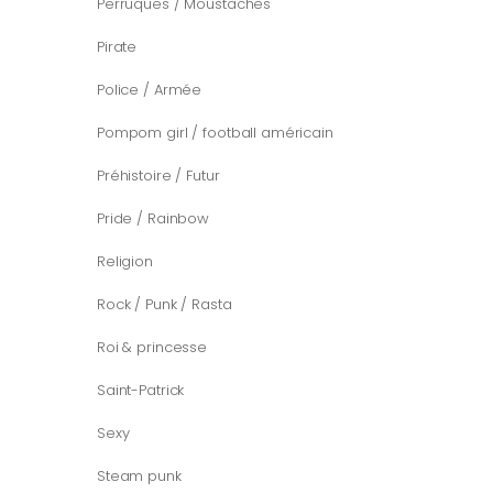
Perruques / Moustaches
Pirate
Police / Armée
Pompom girl / football américain
Préhistoire / Futur
Pride / Rainbow
Religion
Rock / Punk / Rasta
Roi & princesse
Saint-Patrick
Sexy
Steam punk