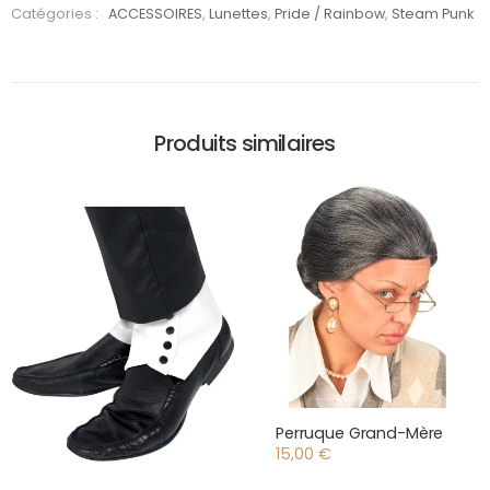
Lunette
Catégories :
ACCESSOIRES
,
Lunettes
,
Pride / Rainbow
,
Steam Punk
mirage
rainbow
Produits similaires
Perruque Grand-Mère
15,00
€