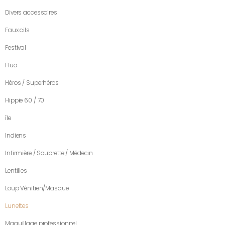
Divers accessoires
Faux cils
Festival
Fluo
Héros / Superhéros
Hippie 60 / 70
île
Indiens
Infirmière / Soubrette / Médecin
Lentilles
Loup Vénitien/Masque
Lunettes
Maquillage professionnel