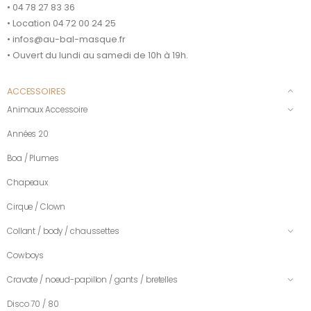
• 04 78 27 83 36
• Location 04 72 00 24 25
• infos@au-bal-masque.fr
• Ouvert du lundi au samedi de 10h à 19h.
ACCESSOIRES
Animaux Accessoire
Années 20
Boa / Plumes
Chapeaux
Cirque / Clown
Collant / body / chaussettes
Cowboys
Cravate / noeud-papillon / gants / bretelles
Disco 70 / 80