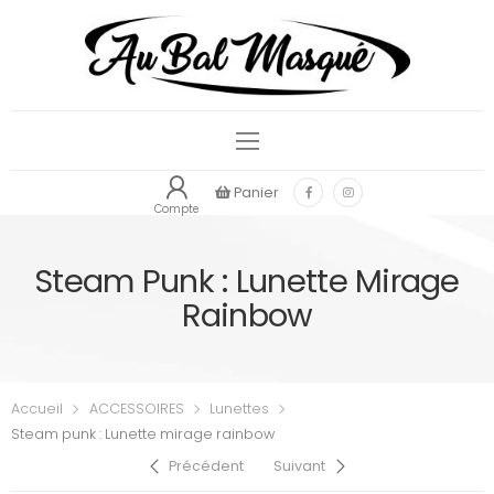
Panier
Compte
Steam Punk : Lunette Mirage
Rainbow
Accueil
ACCESSOIRES
Lunettes
Steam punk : Lunette mirage rainbow
Précédent
Suivant