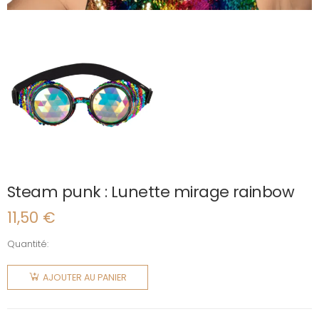
Steam punk : Lunette mirage rainbow
11,50
€
Quantité:
quantité
de
AJOUTER AU PANIER
Steam
punk :