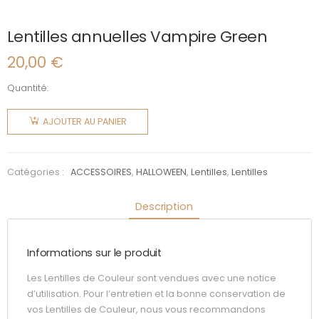
Lentilles annuelles Vampire Green
20,00
€
Quantité:
quantité
de
AJOUTER AU PANIER
Lentilles
annuelles
Vampire
Catégories :
ACCESSOIRES
,
HALLOWEEN
,
Lentilles
,
Lentilles
Green
Description
Informations sur le produit
Les Lentilles de Couleur sont vendues avec une notice
d’utilisation. Pour l’entretien et la bonne conservation de
vos Lentilles de Couleur, nous vous recommandons