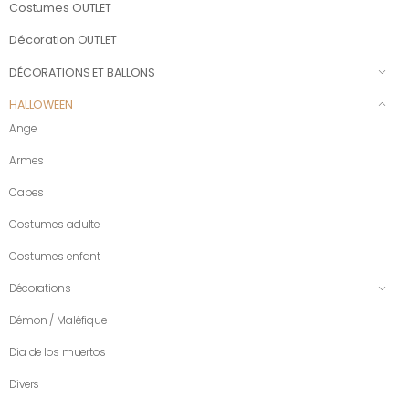
Costumes OUTLET
Décoration OUTLET
DÉCORATIONS ET BALLONS
HALLOWEEN
Ange
Armes
Capes
Costumes adulte
Costumes enfant
Décorations
Démon / Maléfique
Dia de los muertos
Divers