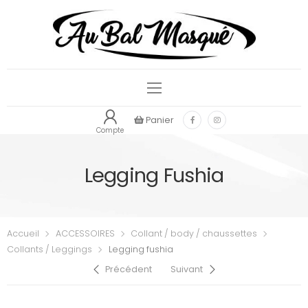
Panier
Compte
Legging Fushia
Accueil
ACCESSOIRES
Collant / body / chaussettes
Collants / Leggings
Legging fushia
Précédent
Suivant