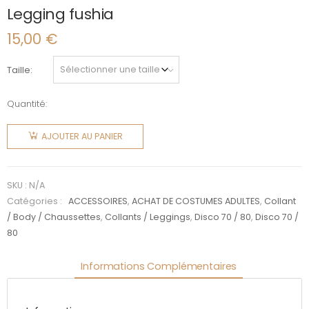
Legging fushia
15,00
€
Taille
Quantité:
quantité
de
AJOUTER AU PANIER
Legging
fushia
SKU :
N/A
Catégories :
ACCESSOIRES
,
ACHAT DE COSTUMES ADULTES
,
Collant
/ Body / Chaussettes
,
Collants / Leggings
,
Disco 70 / 80
,
Disco 70 /
80
Informations Complémentaires