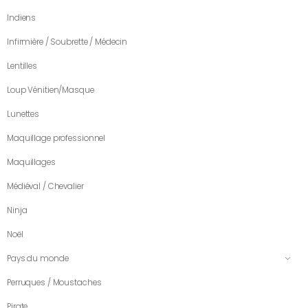
Indiens
Infirmière / Soubrette / Médecin
Lentilles
Loup Vénitien/Masque
Lunettes
Maquillage professionnel
Maquillages
Médiéval / Chevalier
Ninja
Noël
Pays du monde
Perruques / Moustaches
Pirate