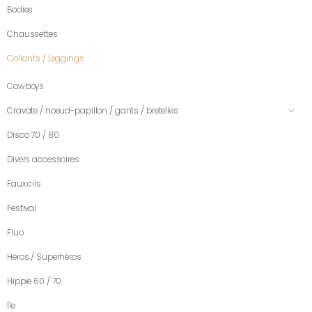
Bodies
Chaussettes
Collants / Leggings
Cowboys
Cravate / noeud-papillon / gants / bretelles
Disco 70 / 80
Divers accessoires
Faux cils
Festival
Fluo
Héros / Superhéros
Hippie 60 / 70
île