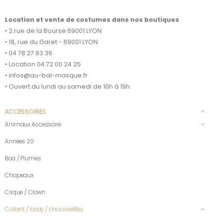
Location et vente de costumes dans nos boutiques
• 2 rue de la Bourse 69001 LYON
• 18, rue du Garet - 69001 LYON
• 04 78 27 83 36
• Location 04 72 00 24 25
• infos@au-bal-masque.fr
• Ouvert du lundi au samedi de 10h à 19h.
ACCESSOIRES
Animaux Accessoire
Années 20
Boa / Plumes
Chapeaux
Cirque / Clown
Collant / body / chaussettes