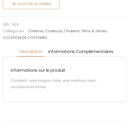
de La
AJOUTER AU PANIER
petite
maison
dans la
SKU :
N/A
prairie :
Catégories :
Cinéma
,
Cowboys / Indiens
,
Films & Séries
,
LOCATION DE COSTUMES
Laura
Ingals
Description
Informations Complémentaires
Informations sur le produit
Contient : une longue robe, une ceinture avec
accessoires inclus