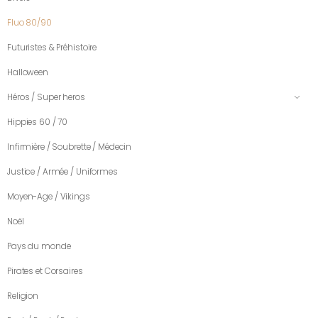
Fluo 80/90
Futuristes & Préhistoire
Halloween
Héros / Super heros
Hippies 60 / 70
Infirmière / Soubrette / Médecin
Justice / Armée / Uniformes
Moyen-Age / Vikings
Noël
Pays du monde
Pirates et Corsaires
Religion