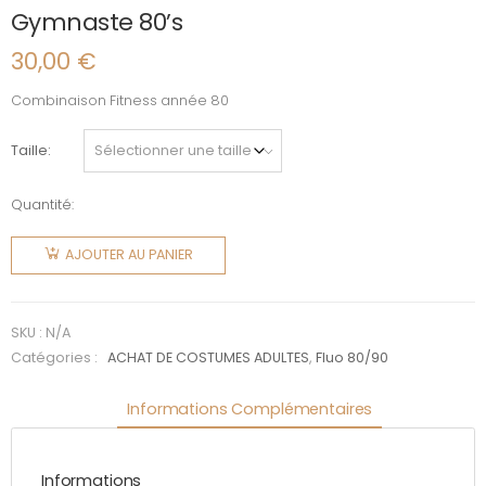
Gymnaste 80’s
30,00
€
Combinaison Fitness année 80
Taille
Quantité:
quantité
de
AJOUTER AU PANIER
Gymnaste
80's
SKU :
N/A
Catégories :
ACHAT DE COSTUMES ADULTES
,
Fluo 80/90
Informations Complémentaires
Informations