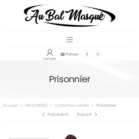
Panier
Compte
Prisonnier
Accueil
HALLOWEEN
Costumes adulte
Prisonnier
Précédent
Suivant