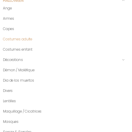
HALLOWEEN
Ange
Armes
Capes
Costumes adulte
Costumes enfant
Décorations
Démon / Maléfique
Dia de los muertos
Divers
Lentilles
Maquillage / Cicatrices
Masques
Sorcier & Sorcière