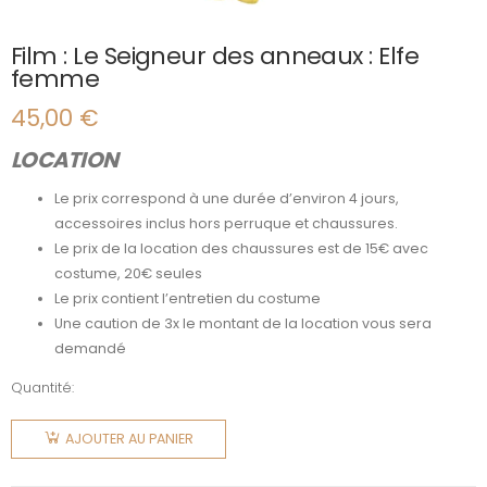
Film : Le Seigneur des anneaux : Elfe
femme
45,00
€
LOCATION
Le prix correspond à une durée d’environ 4 jours,
accessoires inclus hors perruque et chaussures.
Le prix de la location des chaussures est de 15€ avec
costume, 20€ seules
Le prix contient l’entretien du costume
Une caution de 3x le montant de la location vous sera
demandé
Quantité:
quantité
de Film :
AJOUTER AU PANIER
Le
Seigneur