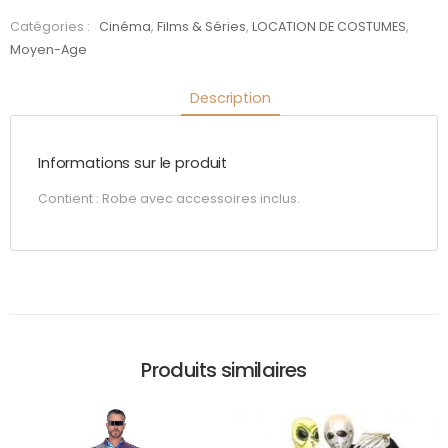
des
Catégories :
Cinéma
,
Films & Séries
,
LOCATION DE COSTUMES
,
anneaux
Moyen-Age
: Elfe
Description
femme
Informations sur le produit
Contient : Robe avec accessoires inclus.
Produits similaires