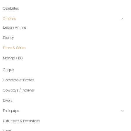
Célébrités
Cinéma
Dessin Animé
Disney
Films & Séries
Manga / BD
Cirque
Corsaires et Pirates
Cowboys / Indiens
Divers
En équipe
Futuristes & Préhistoire