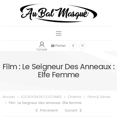
Panier
Compte
Film : Le Seigneur Des Anneaux :
Elfe Femme
Accueil
LOCATION DE COSTUMES
Cinéma
Films & Séries
Film : Le Seigneur des anneaux : Elfe femme
Précédent
Suivant