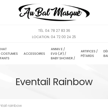
TÉL. 04 78 27 83 36
LOCATION. 04 72 00 24 25
CHAT
ANNIV.E /
ARTIFICES /
DÉ
E COSTUMES
ACCESSOIRES
EVG (JF) /
PÉTARDS
BA
FANTS
BABY SHOWER /
Eventail Rainbow
ntail rainbow