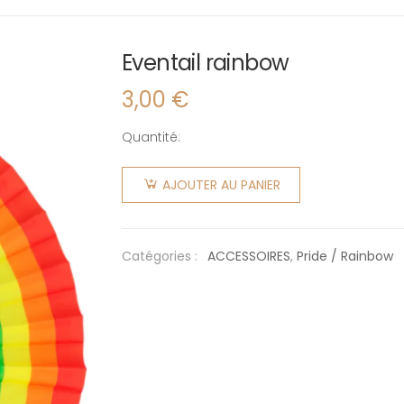
Eventail rainbow
3,00
€
Quantité:
quantité
de
AJOUTER AU PANIER
Eventail
rainbow
Catégories :
ACCESSOIRES
,
Pride / Rainbow