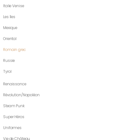
Italie Venise
Les îles
Mexique
Oriental
Romain grec
Russie
Tyrol
Renaissance
Révolution/Napoléon
Steam Punk
Super Héros
Uniformes
Vie de Château