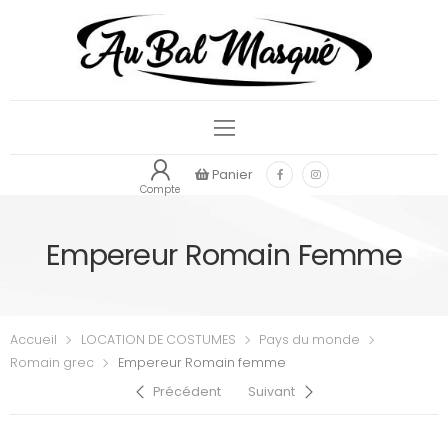
Panier
Compte
Empereur Romain Femme
Accueil
LOCATION DE COSTUMES
Pays du monde
Romain grec
Empereur Romain femme
Précédent
Suivant