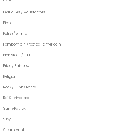
U.S.A
Perruques / Moustaches
Pirate
Police / Armée
Pompom girl / football américain
Préhistoire / Futur
Pride / Rainbow
Religion
Rock / Punk / Rasta
Roi & princesse
Saint-Patrick
Sexy
Steam punk