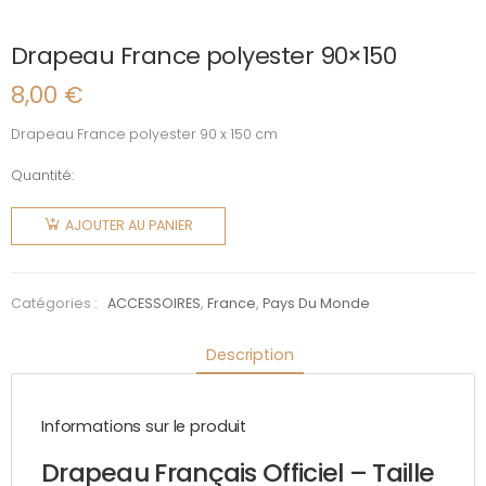
Drapeau France polyester 90×150
8,00
€
Drapeau France polyester 90 x 150 cm
Quantité:
quantité
de
AJOUTER AU PANIER
Drapeau
France
polyester
Catégories :
ACCESSOIRES
,
France
,
Pays Du Monde
90x150
Description
Informations sur le produit
Drapeau Français Officiel – Taille