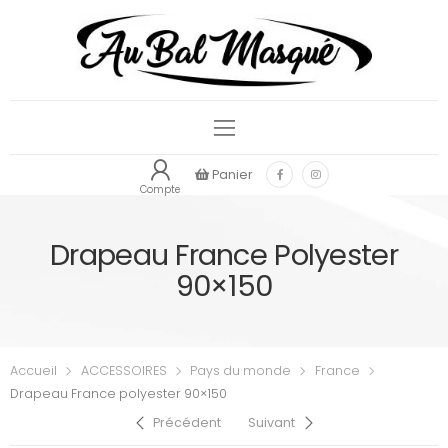
Panier
Compte
Drapeau France Polyester
90×150
Accueil
ACCESSOIRES
Pays du monde
France
Drapeau France polyester 90×150
Précédent
Suivant