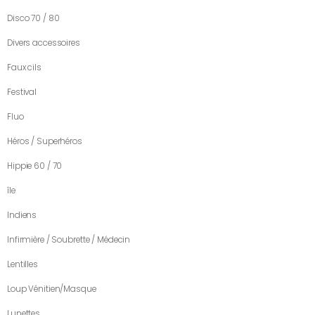
Disco 70 / 80
Divers accessoires
Faux cils
Festival
Fluo
Héros / Superhéros
Hippie 60 / 70
île
Indiens
Infirmière / Soubrette / Médecin
Lentilles
Loup Vénitien/Masque
Lunettes