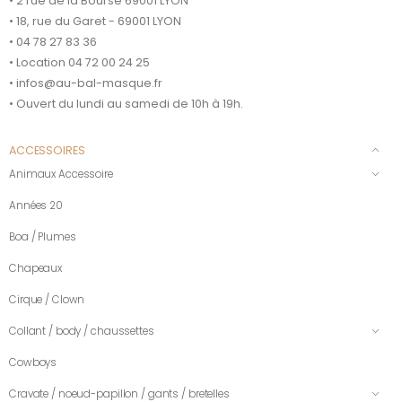
• 2 rue de la Bourse 69001 LYON
• 18, rue du Garet - 69001 LYON
• 04 78 27 83 36
• Location 04 72 00 24 25
• infos@au-bal-masque.fr
• Ouvert du lundi au samedi de 10h à 19h.
ACCESSOIRES
Animaux Accessoire
Années 20
Boa / Plumes
Chapeaux
Cirque / Clown
Collant / body / chaussettes
Cowboys
Cravate / noeud-papillon / gants / bretelles