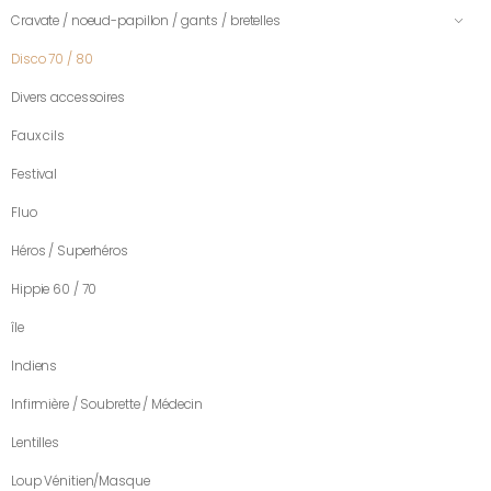
Cravate / noeud-papillon / gants / bretelles
Disco 70 / 80
Divers accessoires
Faux cils
Festival
Fluo
Héros / Superhéros
Hippie 60 / 70
île
Indiens
Infirmière / Soubrette / Médecin
Lentilles
Loup Vénitien/Masque