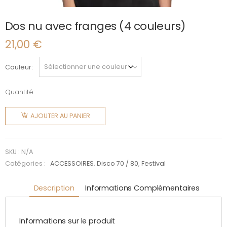
Dos nu avec franges (4 couleurs)
21,00
€
Couleur
Quantité:
quantité
de Dos
AJOUTER AU PANIER
nu avec
franges
(4
SKU :
N/A
couleurs)
Catégories :
ACCESSOIRES
,
Disco 70 / 80
,
Festival
Description
Informations Complémentaires
Informations sur le produit