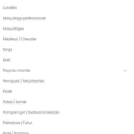
Lunettes
Maquillage professionnel
Maquillages
Médiéval / Chevalier
Ninja
Noël
Pays du monde
Perruques / Moustaches
Pirate
Police / Armée
Pompom girl / football américain
Préhistoire / Futur
Pride / Rainbow