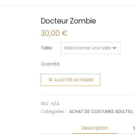
Docteur Zombie
30,00
€
Taille
Quantité:
quantité
de
AJOUTER AU PANIER
Docteur
Zombie
SKU :
N/A
Catégories :
ACHAT DE COSTUMES ADULTES
,
Description