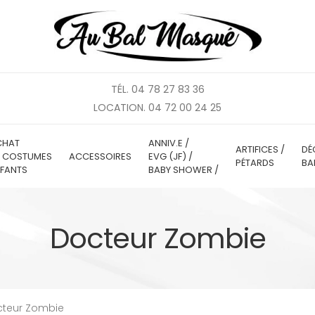
TÉL. 04 78 27 83 36
LOCATION. 04 72 00 24 25
CHAT
ANNIV.E /
ARTIFICES /
DÉ
E COSTUMES
ACCESSOIRES
EVG (JF) /
PÉTARDS
BA
FANTS
BABY SHOWER /
Docteur Zombie
teur Zombie