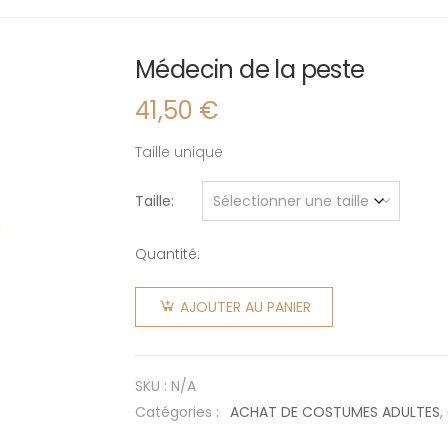
Médecin de la peste
41,50
€
Taille unique
Taille
Quantité:
quantité
de
AJOUTER AU PANIER
Médecin
de la
peste
SKU :
N/A
Catégories :
ACHAT DE COSTUMES ADULTES
,