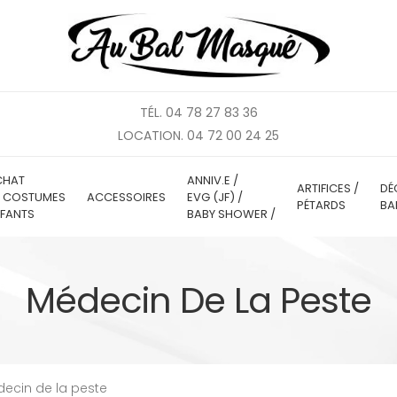
TÉL. 04 78 27 83 36
LOCATION. 04 72 00 24 25
CHAT
ANNIV.E /
ARTIFICES /
DÉ
E COSTUMES
ACCESSOIRES
EVG (JF) /
PÉTARDS
BA
FANTS
BABY SHOWER /
Médecin De La Peste
ecin de la peste