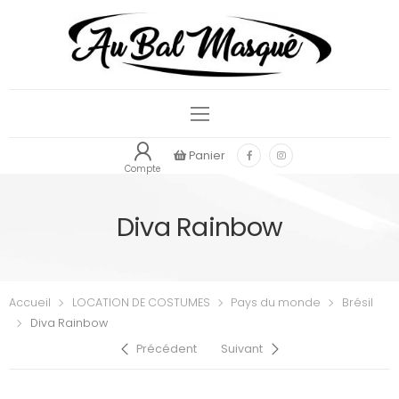
Panier
Compte
Diva Rainbow
Accueil
LOCATION DE COSTUMES
Pays du monde
Brésil
Diva Rainbow
Précédent
Suivant