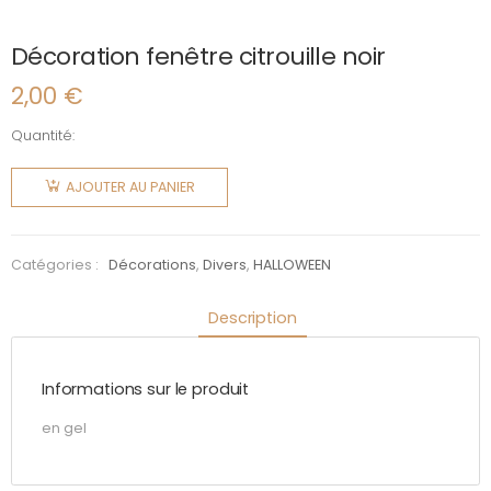
Décoration fenêtre citrouille noir
2,00
€
Quantité:
quantité
de
AJOUTER AU PANIER
Décoration
fenêtre
citrouille
Catégories :
Décorations
,
Divers
,
HALLOWEEN
noir
Description
Informations sur le produit
en gel