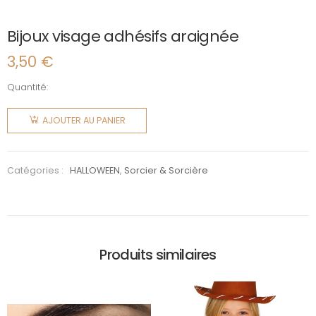
Bijoux visage adhésifs araignée
3,50
€
Quantité:
quantité
de Bijoux
AJOUTER AU PANIER
visage
adhésifs
araignée
Catégories :
HALLOWEEN
,
Sorcier & Sorcière
Produits similaires