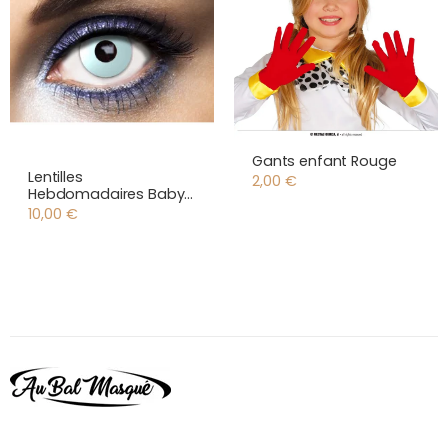
Gants enfant Rouge
Lentilles
2,00
€
Hebdomadaires Baby
Blue
10,00
€