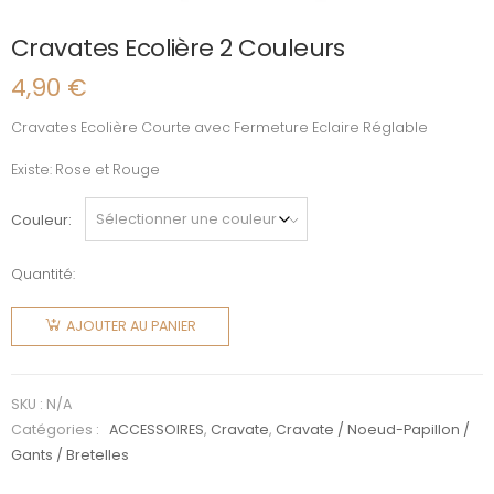
Cravates Ecolière 2 Couleurs
4,90
€
Cravates Ecolière Courte avec Fermeture Eclaire Réglable
Existe: Rose et Rouge
Couleur
Quantité:
quantité
de
AJOUTER AU PANIER
Cravates
Ecolière 2
Couleurs
SKU :
N/A
Catégories :
ACCESSOIRES
,
Cravate
,
Cravate / Noeud-Papillon /
Gants / Bretelles