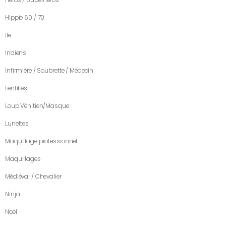
Héros / Superhéros
Hippie 60 / 70
île
Indiens
Infirmière / Soubrette / Médecin
Lentilles
Loup Vénitien/Masque
Lunettes
Maquillage professionnel
Maquillages
Médiéval / Chevalier
Ninja
Noël