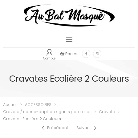
Panier
Compte
Cravates Ecolière 2 Couleurs
Accueil
ACCESSOIRES
Cravate / noeud-papillon / gants / bretelles
Cravate
Cravates Ecolière 2 Couleurs
Précédent
Suivant