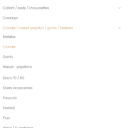
Collant / body / chaussettes
Cowboys
Cravate / noeud-papillon / gants / bretelles
Bretelles
Cravate
Gants
Noeud - papillons
Disco 70 / 80
Divers accessoires
Faux cils
Festival
Fluo