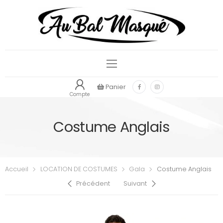
Panier
Compte
Costume Anglais
Accueil
LOCATION DE COSTUMES
Gala
Costume Anglais
Précédent
Suivant