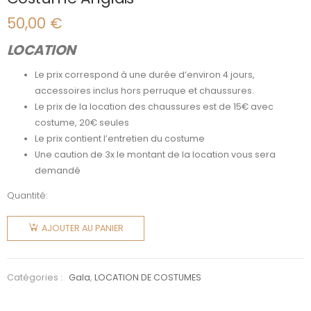
50,00
€
LOCATION
Le prix correspond à une durée d’environ 4 jours,
accessoires inclus hors perruque et chaussures.
Le prix de la location des chaussures est de 15€ avec
costume, 20€ seules
Le prix contient l’entretien du costume
Une caution de 3x le montant de la location vous sera
demandé
Quantité:
quantité
de
AJOUTER AU PANIER
Costume
Anglais
Catégories :
Gala
,
LOCATION DE COSTUMES