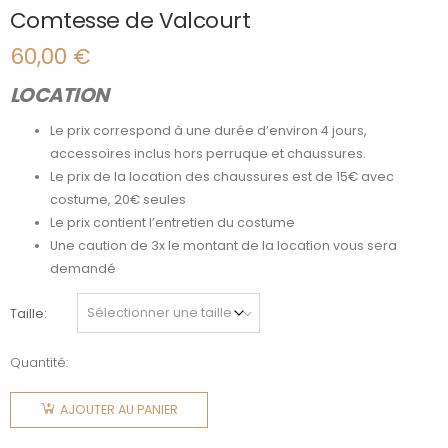
Comtesse de Valcourt
60,00
€
LOCATION
Le prix correspond à une durée d’environ 4 jours,
accessoires inclus hors perruque et chaussures.
Le prix de la location des chaussures est de 15€ avec
costume, 20€ seules
Le prix contient l’entretien du costume
Une caution de 3x le montant de la location vous sera
demandé
Taille
Quantité:
quantité
de
AJOUTER AU PANIER
Comtesse