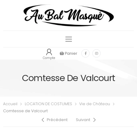
Panier
Compte
Comtesse De Valcourt
Accueil
LOCATION DE COSTUMES
Vie de Château
Comtesse de Valcourt
Précédent
Suivant