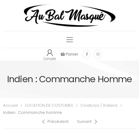
Panier
Compte
Indien : Commanche Homme
Accueil
LOCATION DE COSTUMES
Cowboys / Indiens
Indien : Commanche homme
Précédent
Suivant