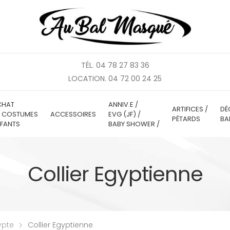
TÉL. 04 78 27 83 36
LOCATION. 04 72 00 24 25
CHAT
ANNIV.E /
ARTIFICES /
DÉ
E COSTUMES
ACCESSOIRES
EVG (JF) /
PÉTARDS
BA
FANTS
BABY SHOWER /
Collier Egyptienne
ypte
Collier Egyptienne