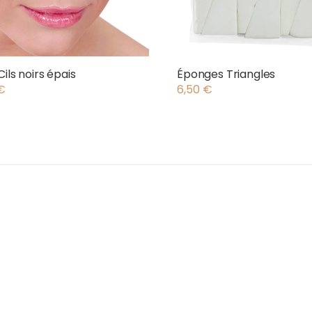
Cils noirs épais
Éponges Triangles
€
6,50
€