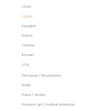
Chine
Egypte
Espagne
France
Oriental
Romain
U.S.A
Perruques / Moustaches
Pirate
Police / Armée
Pompom girl / football américain