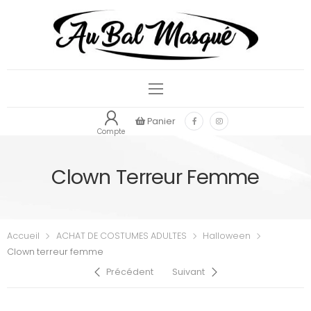
Panier
Compte
Clown Terreur Femme
Accueil
ACHAT DE COSTUMES ADULTES
Halloween
Clown terreur femme
Précédent
Suivant