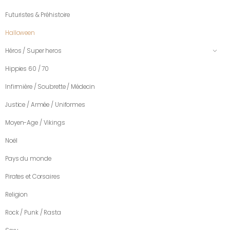
Futuristes & Préhistoire
Halloween
Héros / Super heros
Hippies 60 / 70
Infirmière / Soubrette / Médecin
Justice / Armée / Uniformes
Moyen-Age / Vikings
Noël
Pays du monde
Pirates et Corsaires
Religion
Rock / Punk / Rasta