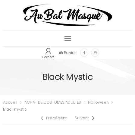
Panier
Compte
Black Mystic
Accueil
ACHAT DE COSTUMES ADULTES
Halloween
Black mystic
Précédent
Suivant