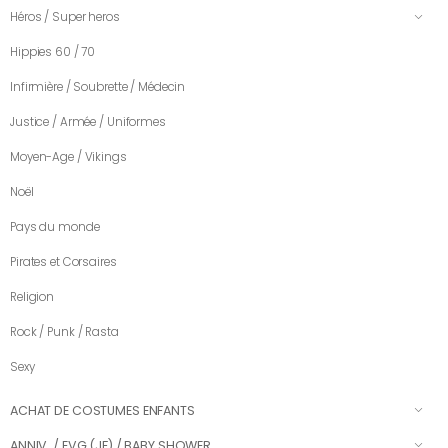
Héros / Super heros
Hippies 60 / 70
Infirmière / Soubrette / Médecin
Justice / Armée / Uniformes
Moyen-Age / Vikings
Noël
Pays du monde
Pirates et Corsaires
Religion
Rock / Punk / Rasta
Sexy
ACHAT DE COSTUMES ENFANTS
ANNIV. / EVG (JF) / BABY SHOWER