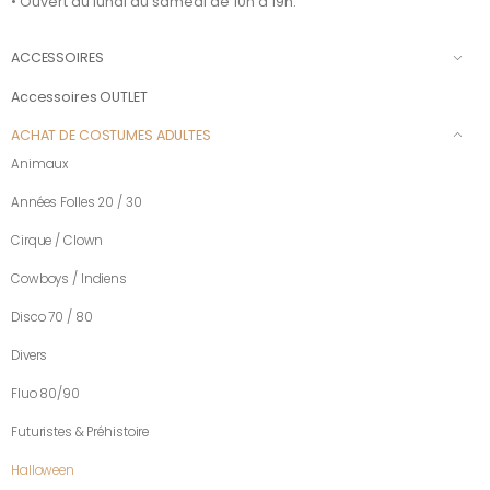
• Ouvert du lundi au samedi de 10h à 19h.
ACCESSOIRES
Accessoires OUTLET
ACHAT DE COSTUMES ADULTES
Animaux
Années Folles 20 / 30
Cirque / Clown
Cowboys / Indiens
Disco 70 / 80
Divers
Fluo 80/90
Futuristes & Préhistoire
Halloween