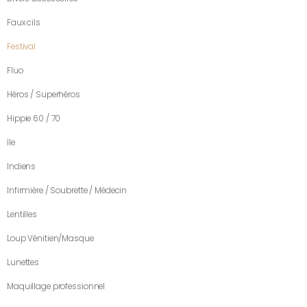
Faux cils
Festival
Fluo
Héros / Superhéros
Hippie 60 / 70
île
Indiens
Infirmière / Soubrette / Médecin
Lentilles
Loup Vénitien/Masque
Lunettes
Maquillage professionnel