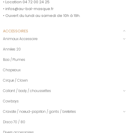
• Location 04 72 00 24 25
• infos@au-bal-masque.fr
• Ouvert du lundi au samedi de 10h à 19h.
ACCESSOIRES
Animaux Accessoire
Années 20
Boa / Plumes
Chapeaux
Cirque / Clown
Collant / body / chaussettes
Cowboys
Cravate / noeud-papillon / gants / bretelles
Disco 70 / 80
Divers accessoires