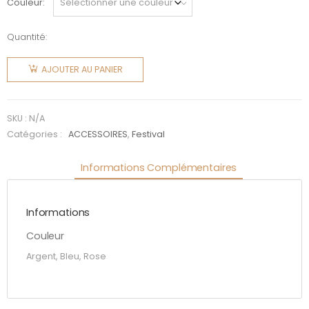
Couleur
Quantité:
quantité
de
AJOUTER AU PANIER
Chapeau
de
cowboy
SKU :
N/A
(3
Catégories :
ACCESSOIRES
,
Festival
couleurs)
Informations Complémentaires
Informations
Couleur
Argent, Bleu, Rose