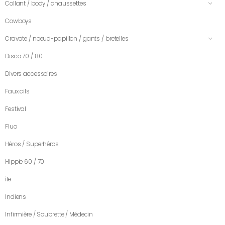
Collant / body / chaussettes
Cowboys
Cravate / noeud-papillon / gants / bretelles
Disco 70 / 80
Divers accessoires
Faux cils
Festival
Fluo
Héros / Superhéros
Hippie 60 / 70
île
Indiens
Infirmière / Soubrette / Médecin