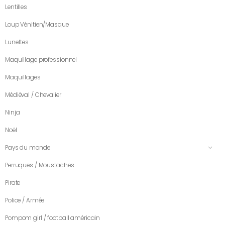
Lentilles
Loup Vénitien/Masque
Lunettes
Maquillage professionnel
Maquillages
Médiéval / Chevalier
Ninja
Noël
Pays du monde
Perruques / Moustaches
Pirate
Police / Armée
Pompom girl / football américain