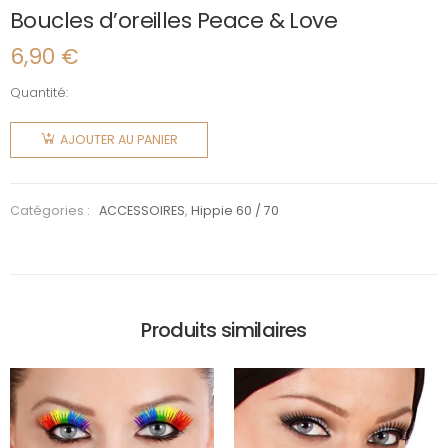
Boucles d’oreilles Peace & Love
6,90
€
Quantité:
quantité
de
AJOUTER AU PANIER
Boucles
d'oreilles
Peace &
Catégories :
ACCESSOIRES
,
Hippie 60 / 70
Love
Produits similaires