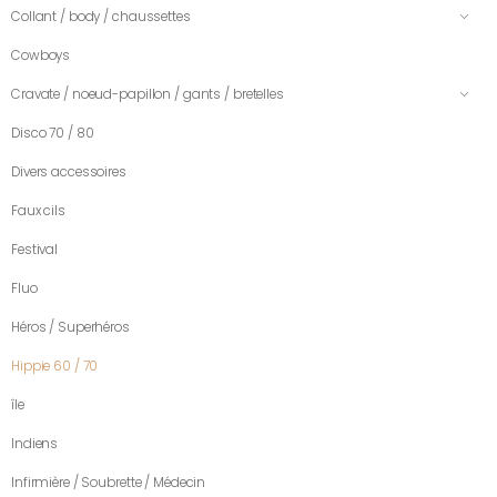
Collant / body / chaussettes
Cowboys
Cravate / noeud-papillon / gants / bretelles
Disco 70 / 80
Divers accessoires
Faux cils
Festival
Fluo
Héros / Superhéros
Hippie 60 / 70
île
Indiens
Infirmière / Soubrette / Médecin