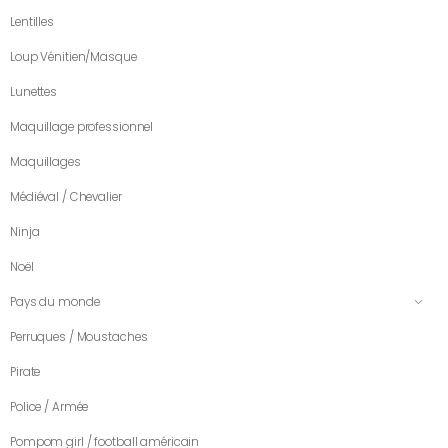
Lentilles
Loup Vénitien/Masque
Lunettes
Maquillage professionnel
Maquillages
Médiéval / Chevalier
Ninja
Noël
Pays du monde
Perruques / Moustaches
Pirate
Police / Armée
Pompom girl / football américain