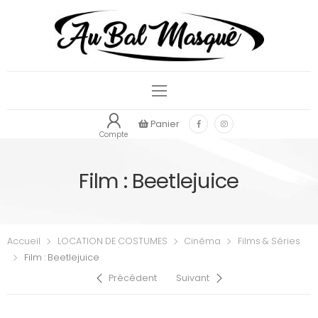
Panier
Compte
Film : Beetlejuice
Accueil
LOCATION DE COSTUMES
Cinéma
Films & Séries
Film : Beetlejuice
Précédent
Suivant