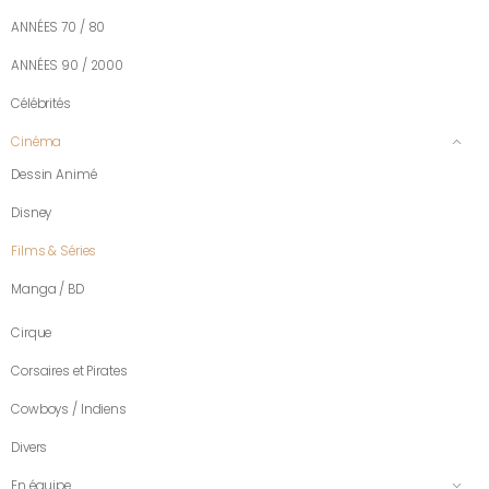
ANNÉES 70 / 80
ANNÉES 90 / 2000
Célébrités
Cinéma
Dessin Animé
Disney
Films & Séries
Manga / BD
Cirque
Corsaires et Pirates
Cowboys / Indiens
Divers
En équipe