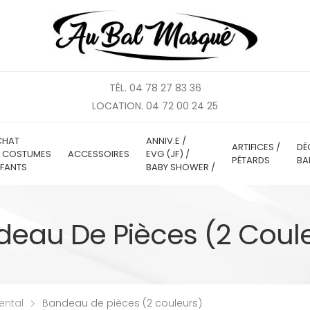
TÉL. 04 78 27 83 36
LOCATION. 04 72 00 24 25
CHAT
ANNIV.E /
ARTIFICES /
DÉ
E COSTUMES
ACCESSOIRES
EVG (JF) /
PÉTARDS
BA
FANTS
BABY SHOWER /
eau De Pièces (2 Coul
ental
Bandeau de pièces (2 couleurs)