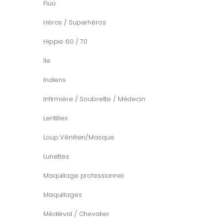
Fluo
Héros / Superhéros
Hippie 60 / 70
île
Indiens
Infirmière / Soubrette / Médecin
Lentilles
Loup Vénitien/Masque
Lunettes
Maquillage professionnel
Maquillages
Médiéval / Chevalier