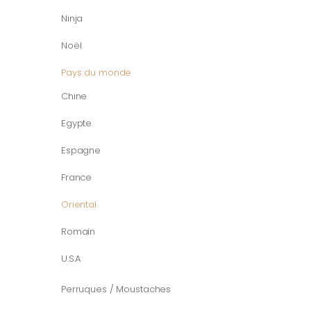
Ninja
Noël
Pays du monde
Chine
Egypte
Espagne
France
Oriental
Romain
U.S.A
Perruques / Moustaches