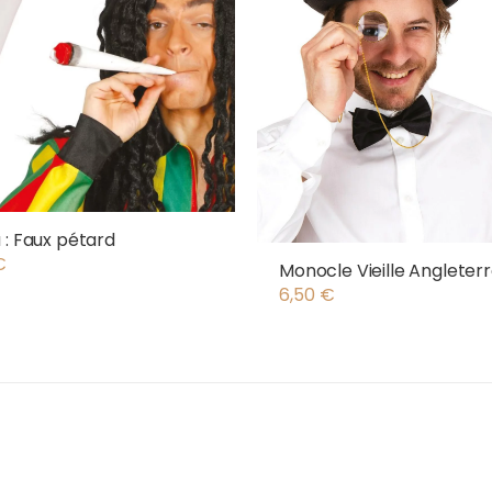
 : Faux pétard
€
Monocle Vieille Angleter
6,50
€