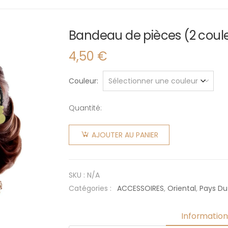
Bandeau de pièces (2 coul
4,50
€
Couleur
Quantité:
quantité
de
AJOUTER AU PANIER
Bandeau
de
pièces (2
SKU :
N/A
couleurs)
Catégories :
ACCESSOIRES
,
Oriental
,
Pays D
Informatio