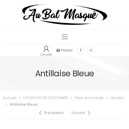
Panier
Compte
Antillaise Bleue
Accueil
LOCATION DE COSTUMES
Pays du monde
Les îles
Antillaise Bleue
Précédent
Suivant