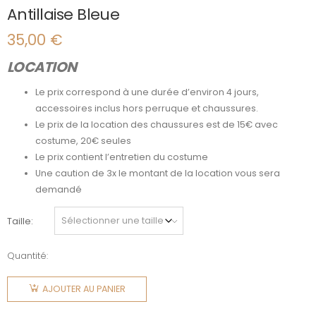
Antillaise Bleue
35,00
€
LOCATION
Le prix correspond à une durée d’environ 4 jours,
accessoires inclus hors perruque et chaussures.
Le prix de la location des chaussures est de 15€ avec
costume, 20€ seules
Le prix contient l’entretien du costume
Une caution de 3x le montant de la location vous sera
demandé
Taille
Quantité:
quantité
de
AJOUTER AU PANIER
Antillaise