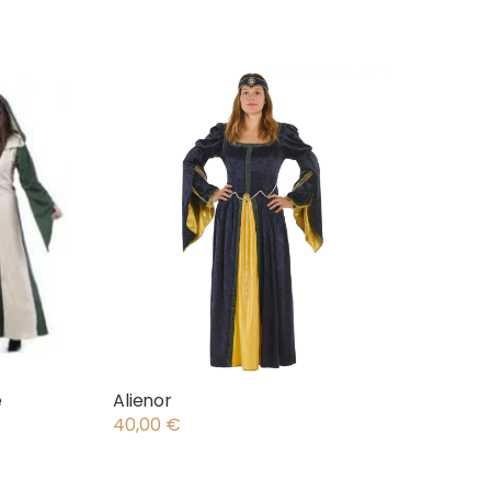
e
Alienor
40,00
€