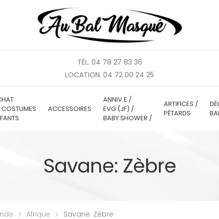
TÉL. 04 78 27 83 36
LOCATION. 04 72 00 24 25
CHAT
ANNIV.E /
ARTIFICES /
DÉ
E COSTUMES
ACCESSOIRES
EVG (JF) /
PÉTARDS
BA
FANTS
BABY SHOWER /
Savane: Zèbre
onde
Afrique
Savane: Zèbre