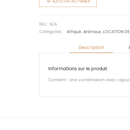
AJOUTER AU PANIER
Savane:
Zèbre
SKU :
N/A
Catégories :
Afrique
,
Animaux
,
LOCATION D
Description
Informations sur le produit
Contient : Une combinaison avec capu