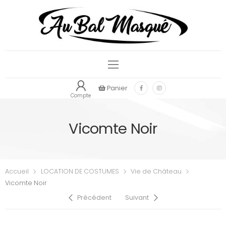
Panier
Compte
Vicomte Noir
Accueil
LOCATION DE COSTUMES
Vie de Château
Vicomte Noir
Précédent
Suivant