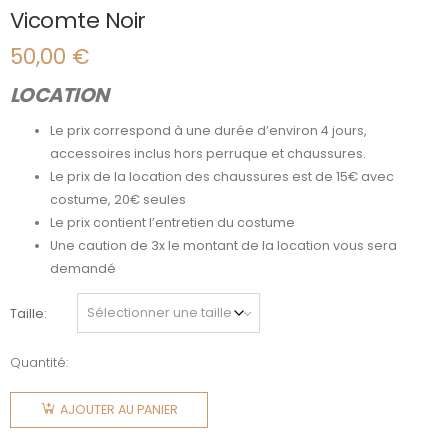
Vicomte Noir
50,00
€
LOCATION
Le prix correspond à une durée d’environ 4 jours,
accessoires inclus hors perruque et chaussures.
Le prix de la location des chaussures est de 15€ avec
costume, 20€ seules
Le prix contient l’entretien du costume
Une caution de 3x le montant de la location vous sera
demandé
Taille
Quantité:
quantité
de
AJOUTER AU PANIER
Vicomte