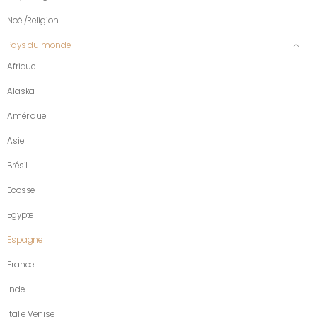
Noël/Religion
Pays du monde
Afrique
Alaska
Amérique
Asie
Brésil
Ecosse
Egypte
Espagne
France
Inde
Italie Venise