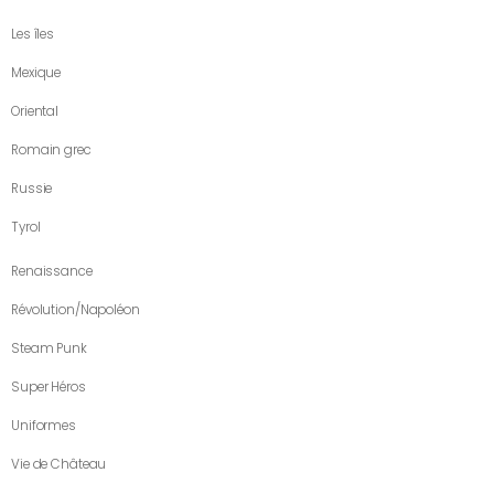
Les îles
Mexique
Oriental
Romain grec
Russie
Tyrol
Renaissance
Révolution/Napoléon
Steam Punk
Super Héros
Uniformes
Vie de Château