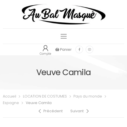
Panier
Compte
Veuve Camila
Accueil
LOCATION DE COSTUMES
Pays du monde
Espagne
Veuve Camila
Précédent
Suivant