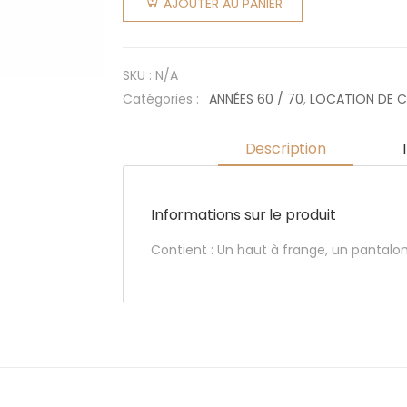
AJOUTER AU PANIER
Antoine
SKU :
N/A
Catégories :
ANNÉES 60 / 70
,
LOCATION DE 
Description
Informations sur le produit
Contient : Un haut à frange, un pantalo