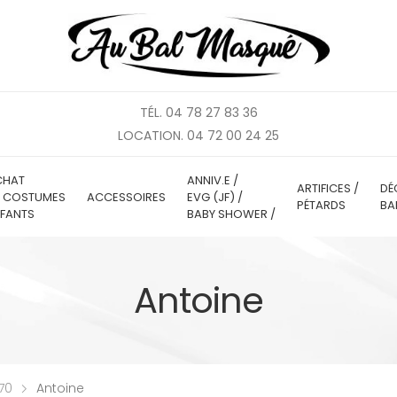
TÉL. 04 78 27 83 36
LOCATION. 04 72 00 24 25
CHAT
ANNIV.E /
ARTIFICES /
DÉ
E COSTUMES
ACCESSOIRES
EVG (JF) /
PÉTARDS
BA
FANTS
BABY SHOWER /
Antoine
70
Antoine