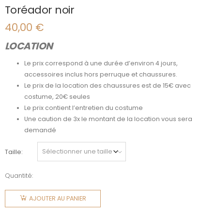
Toréador noir
40,00
€
LOCATION
Le prix correspond à une durée d’environ 4 jours,
accessoires inclus hors perruque et chaussures.
Le prix de la location des chaussures est de 15€ avec
costume, 20€ seules
Le prix contient l’entretien du costume
Une caution de 3x le montant de la location vous sera
demandé
Taille
Quantité:
quantité
de
AJOUTER AU PANIER
Toréador