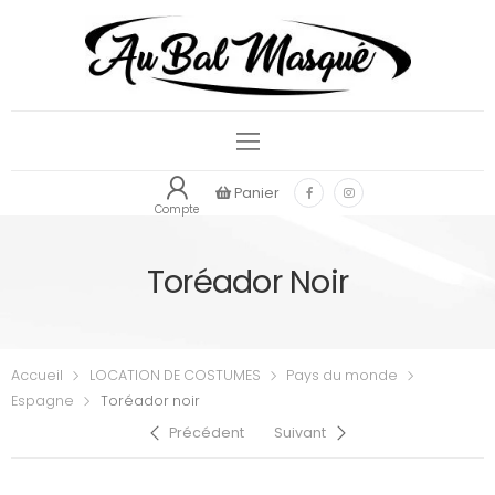
Panier
Compte
Toréador Noir
Accueil
LOCATION DE COSTUMES
Pays du monde
Espagne
Toréador noir
Précédent
Suivant