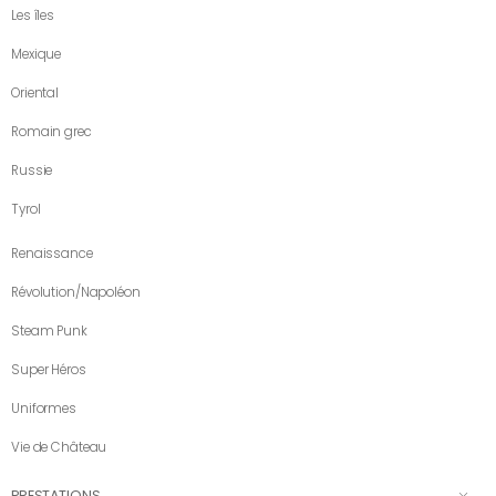
Les îles
Mexique
Oriental
Romain grec
Russie
Tyrol
Renaissance
Révolution/Napoléon
Steam Punk
Super Héros
Uniformes
Vie de Château
PRESTATIONS